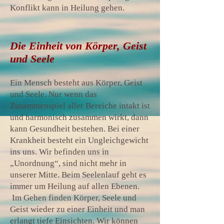
Konflikt kann in Heilung gehen.
Die Einheit von Körper, Geist
und Seele
Ein Mensch besteht aus Körper, Geist
und Seele. Nur wenn das
Zusammenspiel aller Bereiche intakt ist
und harmonisch zusammen wirkt, dann
kann Gesundheit bestehen. Bei einer
Krankheit besteht ein Ungleichgewicht
ins uns. Wir befinden uns in
„Unordnung“, sind nicht mehr in
unserer Mitte. Beim Seelenlauf geht es
immer um Heilung auf allen Ebenen.
Im Gehen finden Körper, Seele und
Geist wieder zu einer Einheit und man
erlangt tiefe Einsichten. Wir können