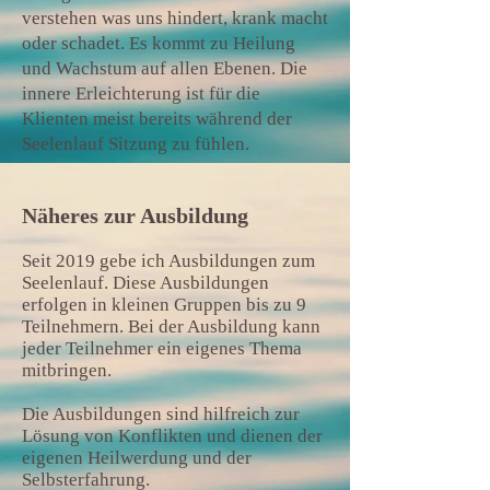
verstehen was uns hindert, krank macht
oder schadet. Es kommt zu Heilung
und Wachstum auf allen Ebenen. Die
innere Erleichterung ist für die
Klienten meist bereits während der
Seelenlauf Sitzung zu fühlen.
Näheres zur Ausbildung
Seit 2019 gebe ich Ausbildungen zum
Seelenlauf.
Diese Ausbildungen
erfolgen in kleinen Gruppen bis zu 9
Teilnehmern. Bei der Ausbildung kann
jeder Teilnehmer ein eigenes Thema
mitbringen.
Die Ausbildungen sind hilfreich zur
Lösung von Konflikten und dienen der
eigenen Heilwerdung und der
Selbsterfahrung.