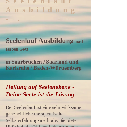
Seelenlauf
Ausbildung
- .
Seelenlauf Ausbildung
nach
Isabell Götz
in Saarbrücken / Saarland und
Karlsruhe / Baden-Württemberg
Heilung auf Seelenebene -
Deine Seele ist die Lösung
Der Seelenlauf ist eine sehr wirksame
ganzheitliche therapeutische
Selbsterfahrungsmethode. Sie bietet
Hilfe bei vielfältigen Lebensthemen