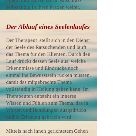
hinein und führen sie im Anschluss
selbständig in ihren Praxen weiter.
Der Ablauf eines Seelenlaufes
Der Therapeut stellt sich in den Dienst
der Seele des Ratsuchenden und läuft
das Thema für den Klienten. Durch den
Lauf drückt dessen Seele aus, welche
Erkenntnisse und Eindrücke noch
einmal ins Bewusstsein rücken müssen,
damit das mitgebrachte Thema
vollständig in Heilung gehen kann. Im
Therapeuten entsteht ein inneres
Wissen und Fühlen zum Thema, das in
Worten und Handlungen ausgedrückt
und in Erlösung gebracht wird.
Mittels nach innen gerichtetem Gehen